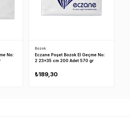
Bozok
B
çme No:
Eczane Poşet Bozok El Geçme No:
E
r
2 23x35 cm 200 Adet 570 gr
1
₺189,30
₺