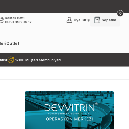
0
Destek Hattı
Üye Girişi
Sepetim
0850 396 96 17
eri
Outlet
ntisi
%100 Müşteri Memnuniyeti