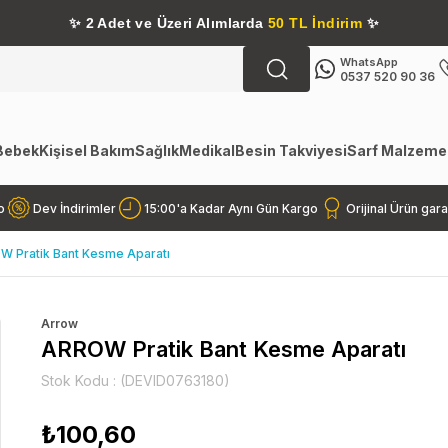
✨
2 Adet ve Üzeri Alımlarda
50 TL İndirim
✨
WhatsApp
0537 520 90 36
Bebek
Kişisel Bakım
Sağlık
Medikal
Besin Takviyesi
Sarf Malzemel
o
Dev İndirimler
15:00'a Kadar Aynı Gün Kargo
Orijinal Ürün gara
 Pratik Bant Kesme Aparatı
Arrow
ARROW Pratik Bant Kesme Aparatı
Stok Kodu
(DEVID0763180)
₺100,60