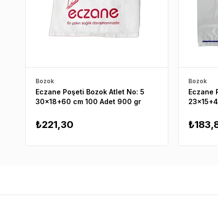
Bozok
Bozok
Eczane Poşeti Bozok Atlet No: 5
Eczane P
30x18+60 cm 100 Adet 900 gr
23x15+4
₺221,30
₺183,