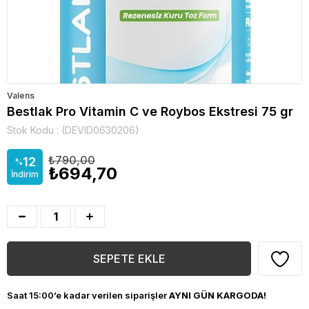
Valens
Bestlak Pro Vitamin C ve Roybos Ekstresi 75 gr
Stok Kodu
(DEVID0630206)
₺790,00
12
%
₺694,70
İndirim
Saat 15:00’e kadar verilen siparişler
AYNI GÜN KARGODA!