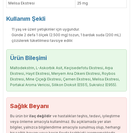
Melisa Ekstresi
25 mg
Kullanım Şekli
11 yaş ve üzeri yetişkinler için uygundur.
Günde 2 defa 1 ölçek (2.500 mg) tozun, 1 bardak suda (200 mL)
çözülerek tüketilmesi tavsiye edilir.
Ürün Bileşimi
Maltodekstrin, L-Askorbik Asit, Keçisedefotu Ekstresi, Arpa
Ekstresi, Hayıt Ekstresi, Meryem Ana Dikeni Ekstresi, Roybos
Ekstresi, Mine Çiçeği Ekstresi, Çemen Ekstresi, Melisa Ekstresi,
Portakal Aroma Vericisi, Silikon Dioksit (E551), Sukraloz (E955).
Sağlık Beyanı
Bu ürün bir
ilaç değildir
ve hastalıkları teşhis, tedavi, iyileştirme
veya önleme amacıyla kullanılmaz. Bu açıklamada yer alan
bilgiler, yalnızca bilgilendirme amacıyla sunulmuş olup, herhangi
bir sağlık beyanı veya kesin fayda taahhüdü içermemektedir.