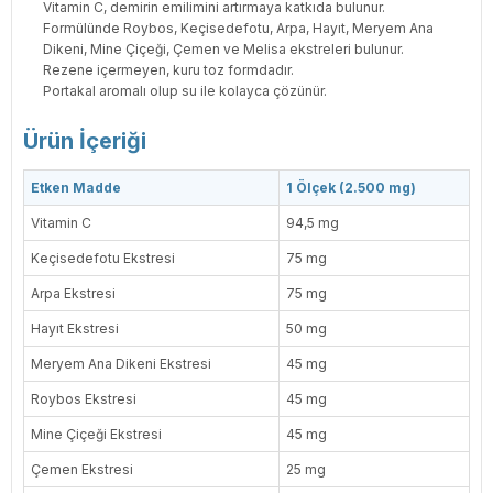
Vitamin C, demirin emilimini artırmaya katkıda bulunur.
Formülünde Roybos, Keçisedefotu, Arpa, Hayıt, Meryem Ana
Dikeni, Mine Çiçeği, Çemen ve Melisa ekstreleri bulunur.
Rezene içermeyen, kuru toz formdadır.
Portakal aromalı olup su ile kolayca çözünür.
Ürün İçeriği
Etken Madde
1 Ölçek (2.500 mg)
Vitamin C
94,5 mg
Keçisedefotu Ekstresi
75 mg
Arpa Ekstresi
75 mg
Hayıt Ekstresi
50 mg
Meryem Ana Dikeni Ekstresi
45 mg
Roybos Ekstresi
45 mg
Mine Çiçeği Ekstresi
45 mg
Çemen Ekstresi
25 mg