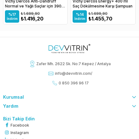
Vichy Dercos Anti-Dandruff
Vichy Dercos Energy+ 400 ml
Normal ve Yağlı Saçlar için 390
Saç Dökülmesine Karşı Şampuan
ml Kepek Şampuanı
₺1.699,90
₺1.699,90
%17
%14
₺1.416,20
₺1.455,70
İndirim
İndirim
Zafer Mh. 2622 Sk. No:7 Kepez / Antalya
info@devvitrin.com
/
0 850 396 96 17
Kurumsal
Yardım
Bizi Takip Edin
Facebook
Instagram