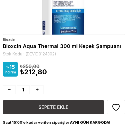
Bioxcin
Bioxcin Aqua Thermal 300 ml Kepek Şampuanı
Stok Kodu
(DEVID0124302)
₺250,00
15
%
₺212,80
İndirim
Saat 15:00’e kadar verilen siparişler
AYNI GÜN KARGODA!