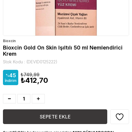
Bioxcin
Bioxcin Gold On Skin Işıltılı 50 ml Nemlendirici
Krem
Stok Kodu
(DEVID0125222)
₺749,99
45
%
₺412,70
İndirim