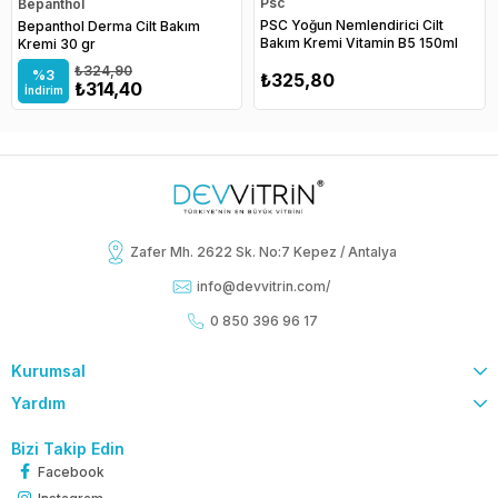
Psc
Bepanthol
PSC Yoğun Nemlendirici Cilt
Bepanthol Derma Cilt Bakım
Bakım Kremi Vitamin B5 150ml
Kremi 30 gr
₺324,90
%3
₺325,80
₺314,40
İndirim
Zafer Mh. 2622 Sk. No:7 Kepez / Antalya
info@devvitrin.com
/
0 850 396 96 17
Kurumsal
Yardım
Bizi Takip Edin
Facebook