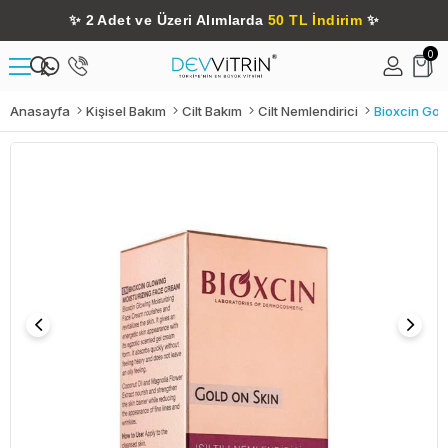
✨
2 Adet ve Üzeri Alımlarda
50 TL İndirim
✨
0
Anasayfa
Kişisel Bakım
Cilt Bakım
Cilt Nemlendirici
Bioxcin Gold