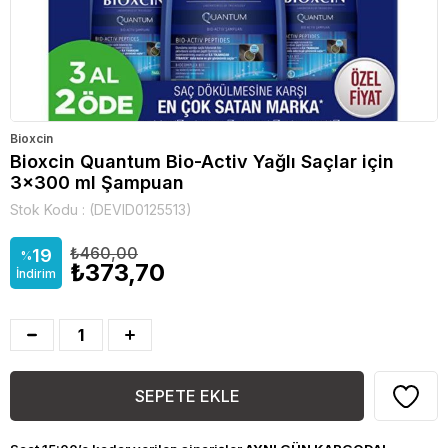
Bioxcin
Bioxcin Quantum Bio-Activ Yağlı Saçlar için
3x300 ml Şampuan
Stok Kodu
(DEVID0125513)
₺460,00
19
%
₺373,70
İndirim