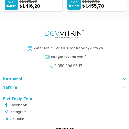
₺1.699,90
₺1.699,90
%17
%14
₺1.416,20
₺1.455,70
İndirim
İndirim
Zafer Mh. 2622 Sk. No:7 Kepez / Antalya
info@devvitrin.com
/
0 850 396 96 17
Kurumsal
Yardım
Bizi Takip Edin
Facebook
Instagram
Linkedin