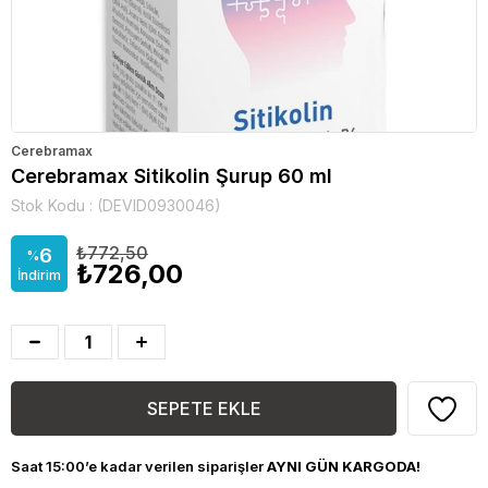
Cerebramax
Cerebramax Sitikolin Şurup 60 ml
Stok Kodu
(DEVID0930046)
₺772,50
6
%
₺726,00
İndirim
Saat 15:00’e kadar verilen siparişler
AYNI GÜN KARGODA!