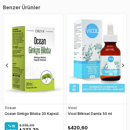
Benzer Ürünler
Ocean
Vicol
Ocean Ginkgo Biloba 30 Kapsül
Vicol Bitkisel Damla 50 ml
₺335,00
%18
₺420,60
₺273,70