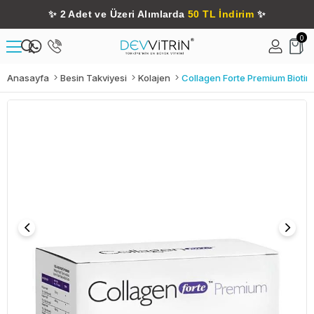
✨
2 Adet ve Üzeri Alımlarda
50 TL İndirim
✨
0
Anasayfa
Besin Takviyesi
Kolajen