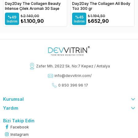
Day2Day The Collagen Beauty
Day2Day The Collagen All Body
Intense Çilek Aromalı 30 Saşe
Toz 300 gr
₺2.140,00
₺1.194,50
%49
%45
₺1.100,90
₺652,90
İndirim
İndirim
Zafer Mh. 2622 Sk. No:7 Kepez / Antalya
info@devvitrin.com
/
0 850 396 96 17
Kurumsal
Yardım
Bizi Takip Edin
Facebook
Instagram