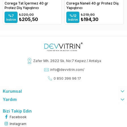
Corega Tat İçermez 40 gr
Corega Naneli 40 gr Protez Diş
Protez Diş Yapıştırıcı
Yapıştırıcı
₺220,00
₺219,90
%7
%12
₺205,50
₺194,30
İndirim
İndirim
Zafer Mh. 2622 Sk. No:7 Kepez / Antalya
info@devvitrin.com
/
0 850 396 96 17
Kurumsal
Yardım
Bizi Takip Edin
Facebook
Instagram