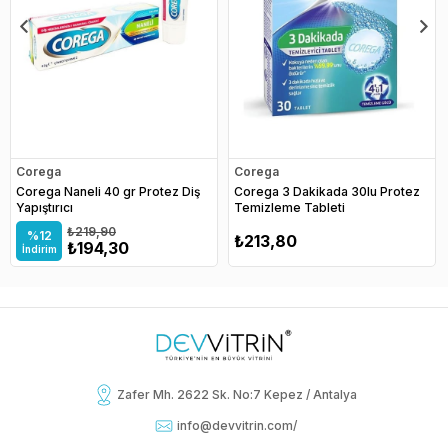
Corega
Corega
Corega Naneli 40 gr Protez Diş
Corega 3 Dakikada 30lu Protez
Yapıştırıcı
Temizleme Tableti
₺219,90
%12
₺213,80
₺194,30
İndirim
Zafer Mh. 2622 Sk. No:7 Kepez / Antalya
info@devvitrin.com
/