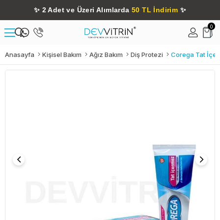
✨
2 Adet ve Üzeri Alımlarda
50 TL İndirim
✨
0
Anasayfa
Kişisel Bakım
Ağız Bakım
Diş Protezi
Corega Tat İçerm