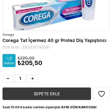
Corega
Corega Tat İçermez 40 gr Protez Diş Yapıştırıcı
Stok Kodu
(DEVID0174054)
₺220,00
7
%
₺205,50
İndirim
Saat 15:00’e kadar verilen siparişler
AYNI GÜN KARGODA!