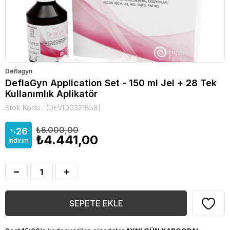
Deflagyn
DeflaGyn Application Set - 150 ml Jel + 28 Tek
Kullanımlık Aplikatör
Stok Kodu
(DEVID0321858)
₺6.000,00
26
%
₺4.441,00
İndirim