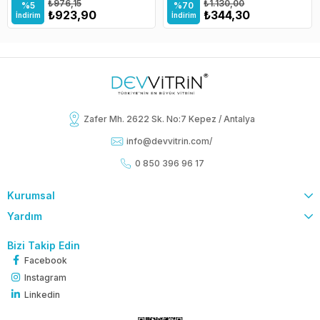
₺976,15
₺1.130,00
%5
%70
₺923,90
₺344,30
İndirim
İndirim
Zafer Mh. 2622 Sk. No:7 Kepez / Antalya
info@devvitrin.com
/
0 850 396 96 17
Kurumsal
Yardım
Bizi Takip Edin
Facebook
Instagram
Linkedin