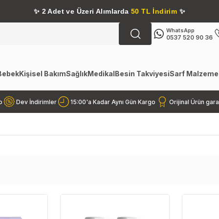
✨
2 Adet ve Üzeri Alımlarda
50 TL İndirim
✨
WhatsApp
0537 520 90 36
Bebek
Kişisel Bakım
Sağlık
Medikal
Besin Takviyesi
Sarf Malzemel
o
Dev İndirimler
15:00'a Kadar Aynı Gün Kargo
Orijinal Ürün gara