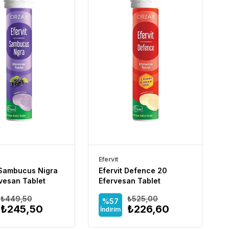
Efervit
 Sambucus Nigra
Efervit Defence 20
vesan Tablet
Efervesan Tablet
₺449,50
₺525,00
%57
₺245,50
₺226,60
İndirim