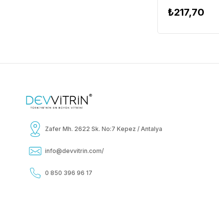
₺217,70
Zafer Mh. 2622 Sk. No:7 Kepez / Antalya
info@devvitrin.com
/
0 850 396 96 17