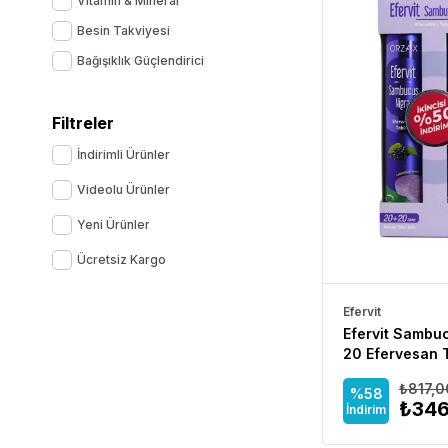
Vitamin & Mineral
Besin Takviyesi
Bağışıklık Güçlendirici
Filtreler
İndirimli Ürünler
Videolu Ürünler
Yeni Ürünler
Ücretsiz Kargo
Efervit
Efervit Sambu
20 Efervesan T
Adet
₺817,0
%58
₺346
İndirim