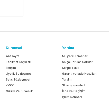
Kurumsal
Yardım
Anasayfa
Müşteri Hizmetleri
Teslimat Koşulları
Sıkça Sorulan Sorular
İletişim
Kargo Takibi
Üyelik Sözleşmesi
Garanti ve İade Koşulları
Satış Sözleşmesi
Yardım
KVKK
Sİparİş İşlemlerİ
Gizlilik Ve Güvenlik
İade ve DeğİŞİm
işlem Rehberi