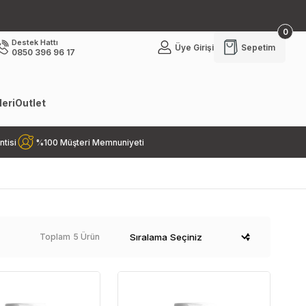
0
Destek Hattı
Üye Girişi
Sepetim
0850 396 96 17
eri
Outlet
ntisi
%100 Müşteri Memnuniyeti
5 Ürün