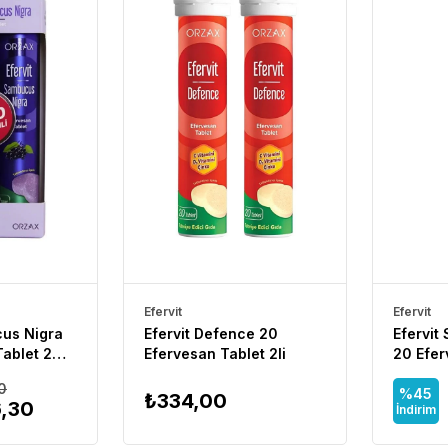
Efervit
Efervit
cus Nigra
Efervit Defence 20
Efervit
ablet 2
Efervesan Tablet 2li
20 Efer
0
%45
₺334,00
,30
İndirim