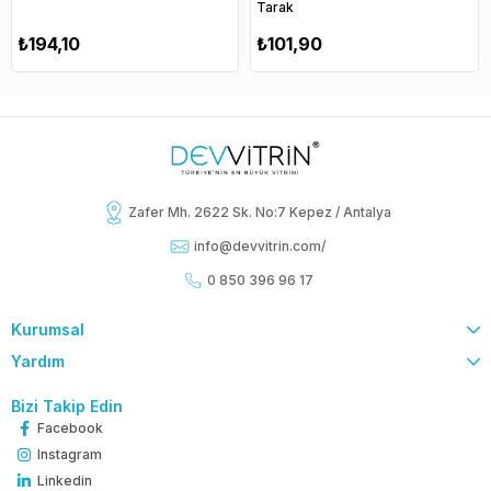
Tarak
₺194,10
₺101,90
Zafer Mh. 2622 Sk. No:7 Kepez / Antalya
info@devvitrin.com
/
0 850 396 96 17
Kurumsal
Yardım
Bizi Takip Edin
Facebook
Instagram
Linkedin