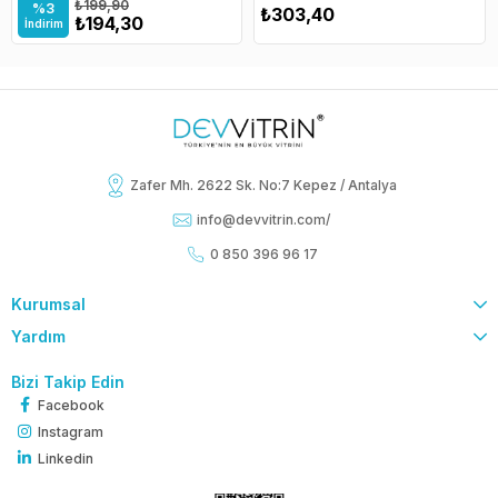
₺199,90
%3
₺303,40
₺194,30
İndirim
Zafer Mh. 2622 Sk. No:7 Kepez / Antalya
info@devvitrin.com
/
0 850 396 96 17
Kurumsal
Yardım
Bizi Takip Edin
Facebook
Instagram
Linkedin