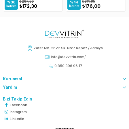
₺267,50
₺311,95
%36
%44
₺172,30
₺176,00
İndirim
İndirim
Zafer Mh. 2622 Sk. No:7 Kepez / Antalya
info@devvitrin.com
/
0 850 396 96 17
Kurumsal
Yardım
Bizi Takip Edin
Facebook
Instagram
Linkedin