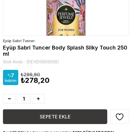
Eyüp Sabri Tuncer
Eyüp Sabri Tuncer Body Splash Silky Touch 250
ml
Stok Kodu
(DEVID0856558)
₺299,90
7
%
₺278,20
İndirim