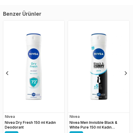
Benzer Ürünler
Nivea
Nivea
Nivea Dry Fresh 150 ml Kadın
Nivea Men Invisible Black &
Deodorant
White Pure 150 ml Kadın
Deodorant