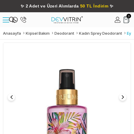
✨
2 Adet ve Üzeri Alımlarda
50 TL İndirim
✨
0
Anasayfa
Kişisel Bakım
Deodorant
Kadın Sprey Deodorant
Eyü