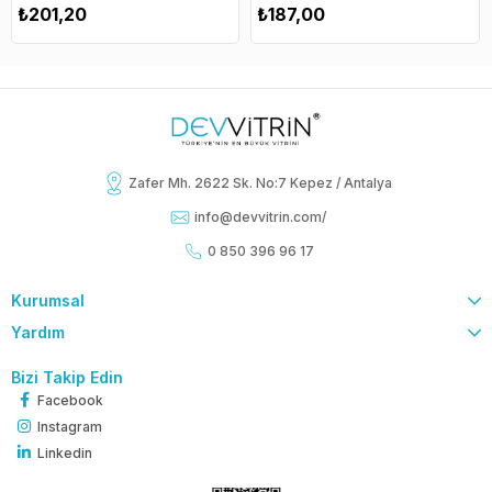
₺201,20
₺187,00
Zafer Mh. 2622 Sk. No:7 Kepez / Antalya
info@devvitrin.com
/
0 850 396 96 17
Kurumsal
Yardım
Bizi Takip Edin
Facebook
Instagram
Linkedin