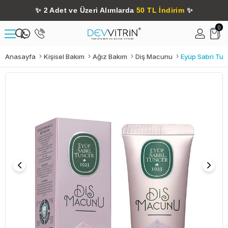
✨
2 Adet ve Üzeri Alımlarda
50 TL İndirim
✨
0
Anasayfa
Kişisel Bakım
Ağız Bakım
Diş Macunu
Eyüp Sabri Tun