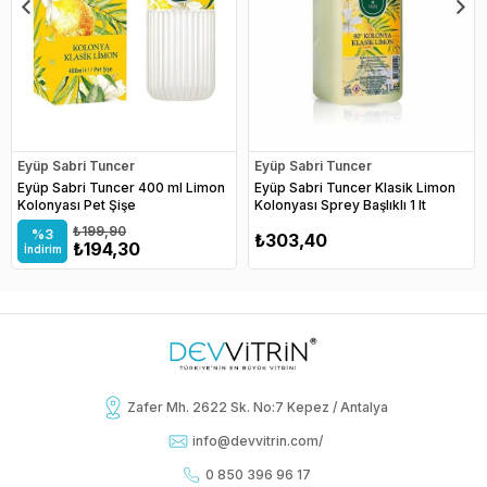
Eyüp Sabri Tuncer
Eyüp Sabri Tuncer
Eyüp Sabri Tuncer 400 ml Limon
Eyüp Sabri Tuncer Klasik Limon
Kolonyası Pet Şişe
Kolonyası Sprey Başlıklı 1 lt
₺199,90
%3
₺303,40
₺194,30
İndirim
Zafer Mh. 2622 Sk. No:7 Kepez / Antalya
info@devvitrin.com
/
0 850 396 96 17