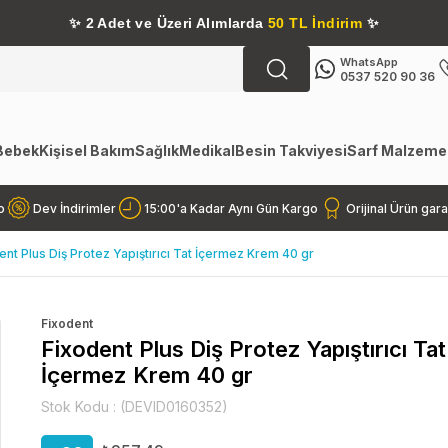
✨
2 Adet ve Üzeri Alımlarda
50 TL İndirim
✨
WhatsApp
0537 520 90 36
Bebek
Kişisel Bakım
Sağlık
Medikal
Besin Takviyesi
Sarf Malzemel
o
Dev İndirimler
15:00'a Kadar Aynı Gün Kargo
Orijinal Ürün gara
ent Plus Diş Protez Yapıştırıcı Tat İçermez Krem 40 gr
Fixodent
Fixodent Plus Diş Protez Yapıştırıcı Tat
İçermez Krem 40 gr
Stok Kodu
(DEVID0160352)