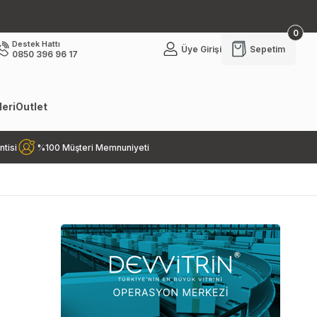
0
Destek Hattı
Üye Girişi
Sepetim
0850 396 96 17
eri
Outlet
ntisi
%100 Müşteri Memnuniyeti