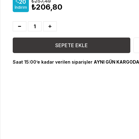
₺257,49
20
%
₺206,80
İndirim
Saat 15:00’e kadar verilen siparişler
AYNI GÜN KARGODA