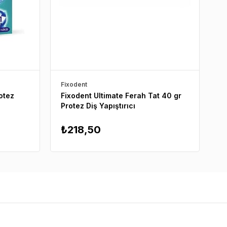
Fixodent
Fi
otez
Fixodent Ultimate Ferah Tat 40 gr
F
Protez Diş Yapıştırıcı
K
₺218,50
İ