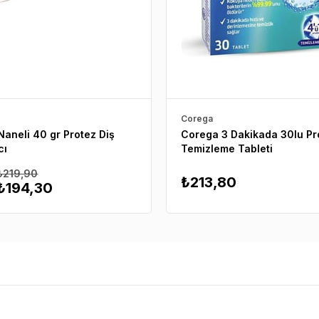
Corega
aneli 40 gr Protez Diş
Corega 3 Dakikada 30lu Pr
cı
Temizleme Tableti
₺219,90
₺213,80
₺194,30