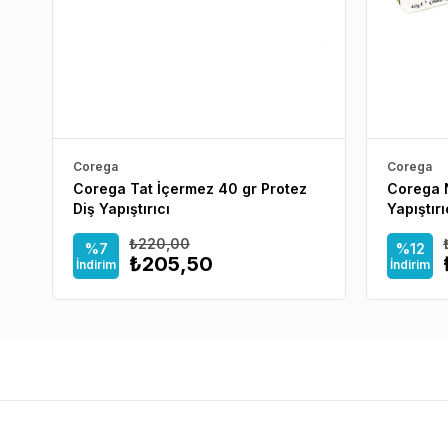
Corega
Corega
Corega Tat İçermez 40 gr Protez
Corega N
Diş Yapıştırıcı
Yapıştırı
₺220,00
%7
%12
₺205,50
İndirim
İndirim