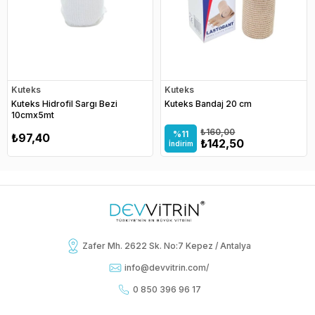
Kuteks
Kuteks
Kuteks Hidrofil Sargı Bezi
Kuteks Bandaj 20 cm
10cmx5mt
₺160,00
%11
₺97,40
₺142,50
İndirim
Zafer Mh. 2622 Sk. No:7 Kepez / Antalya
info@devvitrin.com
/
0 850 396 96 17