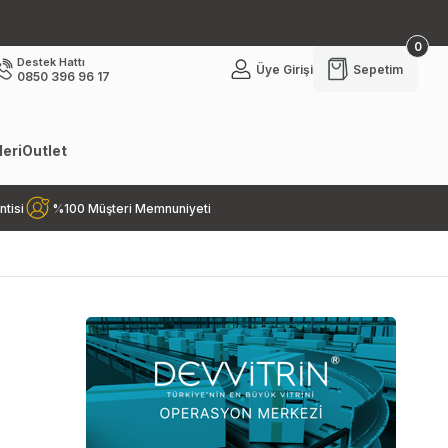
0
Destek Hattı
Üye Girişi
Sepetim
0850 396 96 17
eri
Outlet
ntisi
%100 Müşteri Memnuniyeti