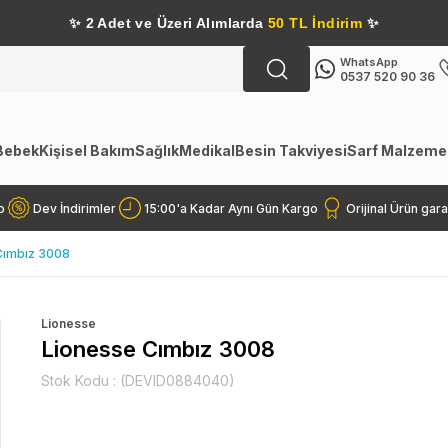
✨
2 Adet ve Üzeri Alımlarda
50 TL İndirim
✨
WhatsApp
0537 520 90 36
Bebek
Kişisel Bakım
Sağlık
Medikal
Besin Takviyesi
Sarf Malzemel
o
Dev İndirimler
15:00'a Kadar Aynı Gün Kargo
Orijinal Ürün gara
Cımbız 3008
Lionesse
Lionesse Cımbız 3008
Stok Kodu
(DEVID0884040)