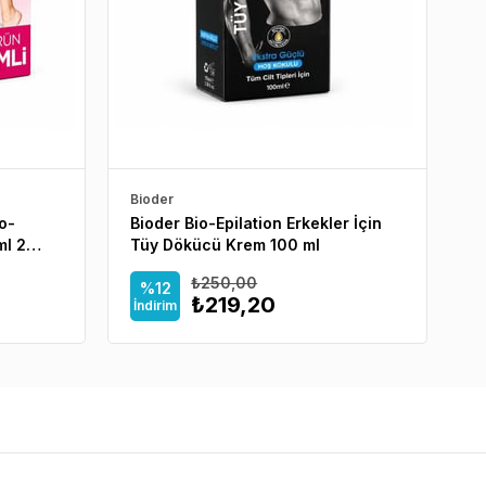
Bioder
Bi
o-
Bioder Bio-Epilation Erkekler İçin
B
ml 2
Tüy Dökücü Krem 100 ml
ml
₺250,00
%12
₺219,20
İndirim
İ