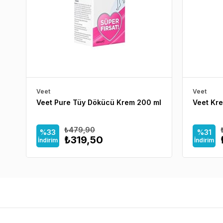
Veet
Veet
Veet Pure Tüy Dökücü Krem 200 ml
Veet Kr
₺479,90
%33
%31
₺319,50
İndirim
İndirim