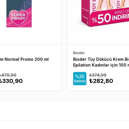
Bioder
em Normal Promo 200 ml
Bioder Tüy Dökücü Krem Bi
Epilation Kadınlar için 100 
Adet
₺479,90
₺374,99
%25
₺330,90
₺282,80
İndirim