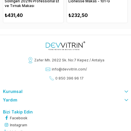
Solingen 2021N Professional Et
Lionesse Makas - 101-G
ve Tırnak Makası
₺431,40
₺232,50
Zafer Mh. 2622 Sk. No:7 Kepez / Antalya
info@devvitrin.com
/
0 850 396 96 17
Kurumsal
Yardım
Bizi Takip Edin
Facebook
Instagram