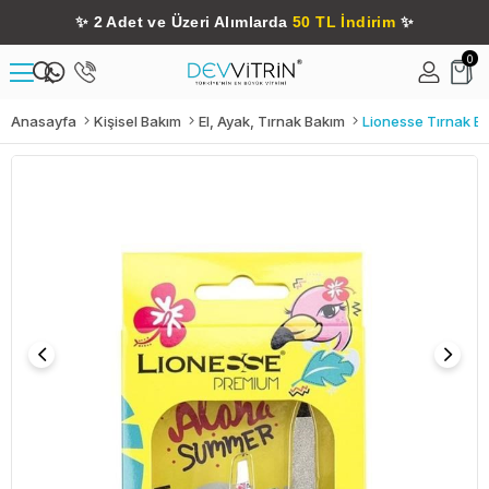
✨
2 Adet ve Üzeri Alımlarda
50 TL İndirim
✨
0
Anasayfa
Kişisel Bakım
El, Ayak, Tırnak Bakım
Lionesse Tırnak Ba