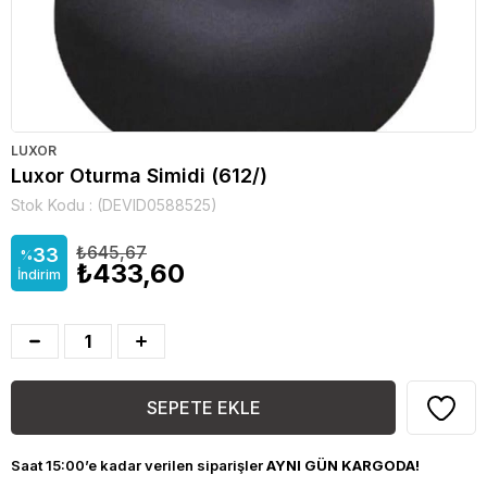
LUXOR
Luxor Oturma Simidi (612/)
Stok Kodu
(DEVID0588525)
₺645,67
33
%
₺433,60
İndirim
Saat 15:00’e kadar verilen siparişler
AYNI GÜN KARGODA!