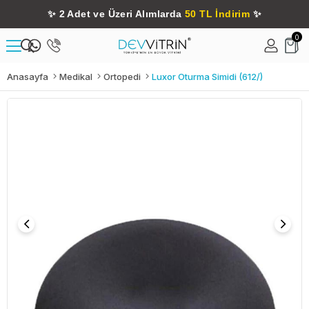
✨
2 Adet ve Üzeri Alımlarda
50 TL İndirim
✨
0
Anasayfa
Medikal
Ortopedi
Luxor Oturma Simidi (612/)