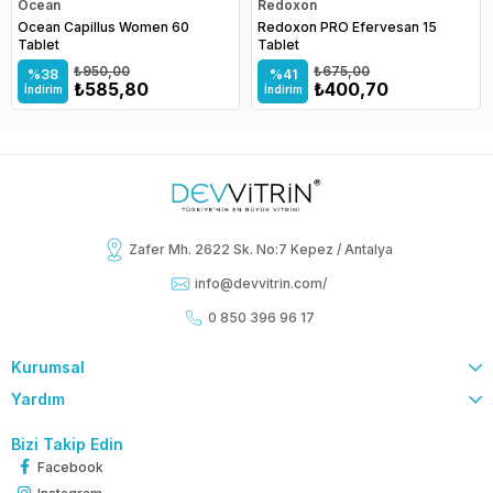
Ocean
Redoxon
Ocean Capillus Women 60
Redoxon PRO Efervesan 15
Tablet
Tablet
₺950,00
₺675,00
%38
%41
₺585,80
₺400,70
İndirim
İndirim
Zafer Mh. 2622 Sk. No:7 Kepez / Antalya
info@devvitrin.com
/
0 850 396 96 17
Kurumsal
Yardım
Bizi Takip Edin
Facebook