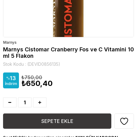
Marnys
Marnys Cistomar Cranberry Fos ve C Vitamini 10
ml 5 Flakon
Stok Kodu
(DEVID0856135)
₺750,00
13
%
₺650,40
İndirim