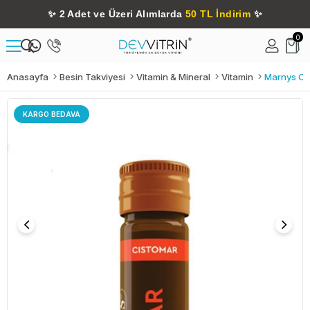
✨
2 Adet ve Üzeri Alımlarda
50 TL İndirim
✨
0
Anasayfa
Besin Takviyesi
Vitamin & Mineral
Vitamin
KARGO BEDAVA