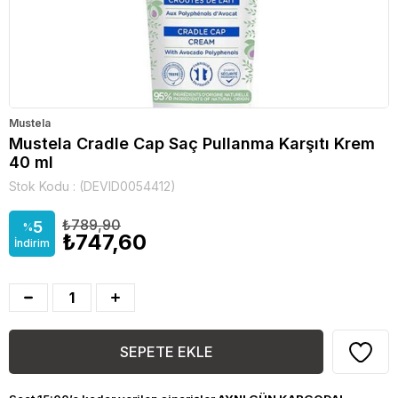
Mustela
Mustela Cradle Cap Saç Pullanma Karşıtı Krem
40 ml
Stok Kodu
(DEVID0054412)
₺789,90
5
%
₺747,60
İndirim