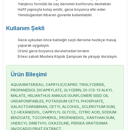
Yatıştırıcı formülü ile saç derisinin konforunu destekler.
Hafif yapısıyla kolay emilir, gece boyunca etki eder.
Yenidoğandan itibaren güvenle kullanılabilir.
Kullanım Şekli
Gece uykudan önce bebeğin saçlı derisine nazikçe masaj
yaparak uygulayın.
Ürünü gece boyunca durulamadan bırakın.
Ertesi sabah Mustela Köpük Şampuan ile yıkayıp durulayın.
Ürün Bileşimi
AQUA/WATER/EAU, CAPRYLIC/CAPRIC TRIGLYCERIDE,
PROPANEDIOL DICAPRYLATE, GLYCERIN, DI-C12-13 ALKYL
MALATE, HELIANTHUS ANNUUS (SUNFLOWER) SEED OIL
UNSAPONIFIABLES, POTASSIUM CETYL PHOSPHATE,
GALACTOARABINAN, CETYL ALCOHOL, SCLEROTIUM GUM,
1,2-HEXANEDIOL, CAPRYLYL GLYCOL, CITRIC ACID, SODIUM
BENZOATE, TOCOPHEROL, PROPANEDIOL, XANTHAN GUM,
UNDECYL DIMETHYL OXAZOLINE, PERSEA GRATISSIMA
(AVOCADO) FRUIT EXTRACT.