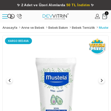
✨
2 Adet ve Üzeri Alımlarda
50 TL İndirim
✨
0
Anasayfa
Anne ve Bebek
Bebek Bakım
Bebek Temizlik
Mustela
KARGO BEDAVA