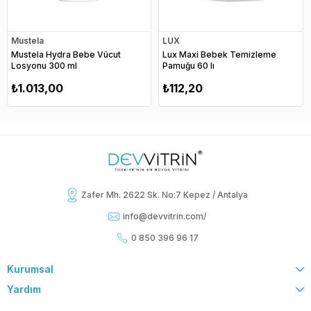
Mustela
LUX
Mustela Hydra Bebe Vücut
Lux Maxi Bebek Temizleme
Losyonu 300 ml
Pamuğu 60 lı
₺1.013,00
₺112,20
Zafer Mh. 2622 Sk. No:7 Kepez / Antalya
info@devvitrin.com
/
0 850 396 96 17
Kurumsal
Yardım