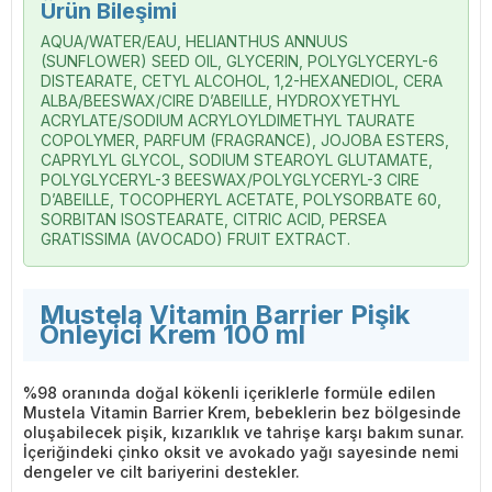
Ürün Bileşimi
AQUA/WATER/EAU, HELIANTHUS ANNUUS
(SUNFLOWER) SEED OIL, GLYCERIN, POLYGLYCERYL-6
DISTEARATE, CETYL ALCOHOL, 1,2-HEXANEDIOL, CERA
ALBA/BEESWAX/CIRE D’ABEILLE, HYDROXYETHYL
ACRYLATE/SODIUM ACRYLOYLDIMETHYL TAURATE
COPOLYMER, PARFUM (FRAGRANCE), JOJOBA ESTERS,
CAPRYLYL GLYCOL, SODIUM STEAROYL GLUTAMATE,
POLYGLYCERYL-3 BEESWAX/POLYGLYCERYL-3 CIRE
D’ABEILLE, TOCOPHERYL ACETATE, POLYSORBATE 60,
SORBITAN ISOSTEARATE, CITRIC ACID, PERSEA
GRATISSIMA (AVOCADO) FRUIT EXTRACT.
Mustela Vitamin Barrier Pişik
Önleyici Krem 100 ml
%98 oranında doğal kökenli içeriklerle formüle edilen
Mustela Vitamin Barrier Krem, bebeklerin bez bölgesinde
oluşabilecek pişik, kızarıklık ve tahrişe karşı bakım sunar.
İçeriğindeki çinko oksit ve avokado yağı sayesinde nemi
dengeler ve cilt bariyerini destekler.