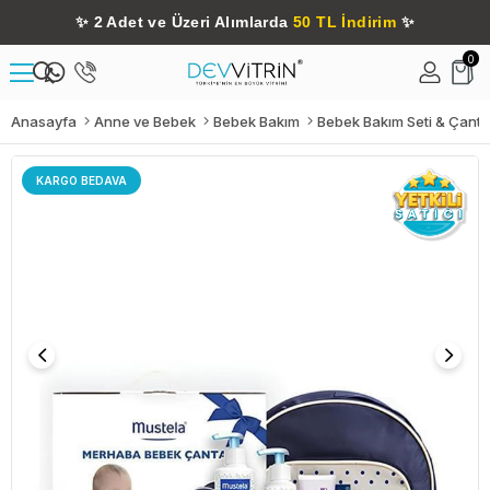
✨
2 Adet ve Üzeri Alımlarda
50 TL İndirim
✨
0
Anasayfa
Anne ve Bebek
Bebek Bakım
Bebek Bakım Seti & Çanta
KARGO BEDAVA