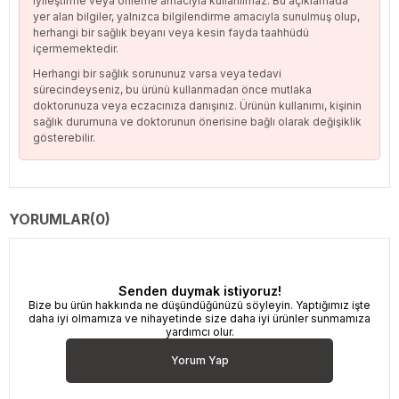
iyileştirme veya önleme amacıyla kullanılmaz. Bu açıklamada
yer alan bilgiler, yalnızca bilgilendirme amacıyla sunulmuş olup,
herhangi bir sağlık beyanı veya kesin fayda taahhüdü
içermemektedir.
Herhangi bir sağlık sorununuz varsa veya tedavi
sürecindeyseniz, bu ürünü kullanmadan önce mutlaka
doktorunuza veya eczacınıza danışınız. Ürünün kullanımı, kişinin
sağlık durumuna ve doktorunun önerisine bağlı olarak değişiklik
gösterebilir.
YORUMLAR
(0)
Senden duymak istiyoruz!
Bize bu ürün hakkında ne düşündüğünüzü söyleyin. Yaptığımız işte
daha iyi olmamıza ve nihayetinde size daha iyi ürünler sunmamıza
yardımcı olur.
Yorum Yap