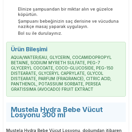
Elinize şampuandan bir miktar alın ve güzelce
köpürtün.
Şampuanı bebeğinizin saç derisine ve vücuduna
nazikçe masaj yaparak uygulayın.
Bol su ile durulayınız.
Ürün Bileşimi
AQUA/WATER/EAU, GLYCERIN, COCAMIDOPROPYL
BETAINE, SODIUM MYRETH SULFATE, PEG-7
GLYCERYL COCOATE, COCO-GLUCOSIDE, PEG-150
DISTEARATE, GLYCERYL CAPRYLATE, GLYCOL
DISTEARATE, PARFUM (FRAGRANCE), CITRIC ACID,
PANTHENOL, POTASSIUM SORBATE, PERSEA
GRATISSIMA (AVOCADO) FRUIT EXTRACT
Mustela Hydra Bebe Vücut
Losyonu 300 ml
Mustela Hydra Bebe Vücut Losyonu, doğumdan itibaren