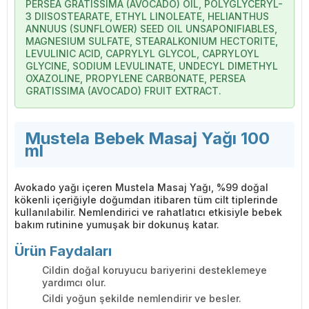
PERSEA GRATISSIMA (AVOCADO) OIL, POLYGLYCERYL-
3 DIISOSTEARATE, ETHYL LINOLEATE, HELIANTHUS
ANNUUS (SUNFLOWER) SEED OIL UNSAPONIFIABLES,
MAGNESIUM SULFATE, STEARALKONIUM HECTORITE,
LEVULINIC ACID, CAPRYLYL GLYCOL, CAPRYLOYL
GLYCINE, SODIUM LEVULINATE, UNDECYL DIMETHYL
OXAZOLINE, PROPYLENE CARBONATE, PERSEA
GRATISSIMA (AVOCADO) FRUIT EXTRACT.
Mustela Bebek Masaj Yağı 100
ml
Avokado yağı içeren Mustela Masaj Yağı, %99 doğal
kökenli içeriğiyle doğumdan itibaren tüm cilt tiplerinde
kullanılabilir. Nemlendirici ve rahatlatıcı etkisiyle bebek
bakım rutinine yumuşak bir dokunuş katar.
Ürün Faydaları
Cildin doğal koruyucu bariyerini desteklemeye
yardımcı olur.
Cildi yoğun şekilde nemlendirir ve besler.