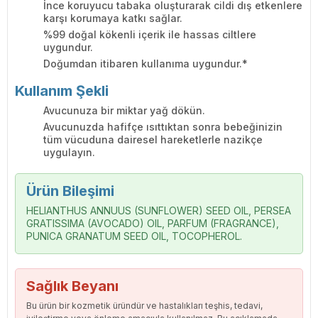
İnce koruyucu tabaka oluşturarak cildi dış etkenlere
karşı korumaya katkı sağlar.
%99 doğal kökenli içerik ile hassas ciltlere
uygundur.
Doğumdan itibaren kullanıma uygundur.*
Kullanım Şekli
Avucunuza bir miktar yağ dökün.
Avucunuzda hafifçe ısıttıktan sonra bebeğinizin
tüm vücuduna dairesel hareketlerle nazikçe
uygulayın.
Ürün Bileşimi
HELIANTHUS ANNUUS (SUNFLOWER) SEED OIL, PERSEA
GRATISSIMA (AVOCADO) OIL, PARFUM (FRAGRANCE),
PUNICA GRANATUM SEED OIL, TOCOPHEROL.
Sağlık Beyanı
Bu ürün bir kozmetik üründür ve hastalıkları teşhis, tedavi,