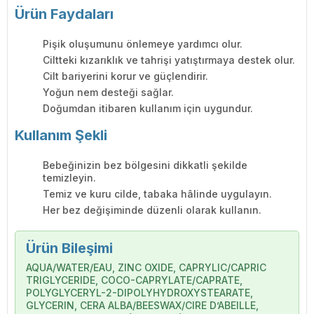
Ürün Faydaları
Pişik oluşumunu önlemeye yardımcı olur.
Ciltteki kızarıklık ve tahrişi yatıştırmaya destek olur.
Cilt bariyerini korur ve güçlendirir.
Yoğun nem desteği sağlar.
Doğumdan itibaren kullanım için uygundur.
Kullanım Şekli
Bebeğinizin bez bölgesini dikkatli şekilde
temizleyin.
Temiz ve kuru cilde, tabaka hâlinde uygulayın.
Her bez değişiminde düzenli olarak kullanın.
Ürün Bileşimi
AQUA/WATER/EAU, ZINC OXIDE, CAPRYLIC/CAPRIC
TRIGLYCERIDE, COCO-CAPRYLATE/CAPRATE,
POLYGLYCERYL-2-DIPOLYHYDROXYSTEARATE,
GLYCERIN, CERA ALBA/BEESWAX/CIRE D’ABEILLE,