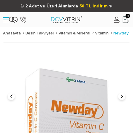
✨
2 Adet ve Üzeri Alımlarda
50 TL İndirim
✨
0
Anasayfa
Besin Takviyesi
Vitamin & Mineral
Vitamin
Newday Vi