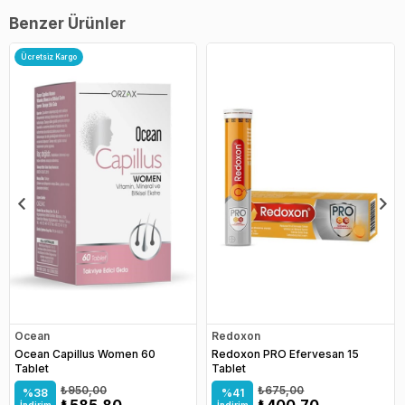
Benzer Ürünler
Ücretsiz Kargo
Ocean
Redoxon
Ocean Capillus Women 60
Redoxon PRO Efervesan 15
Tablet
Tablet
₺950,00
₺675,00
%38
%41
₺585,80
₺400,70