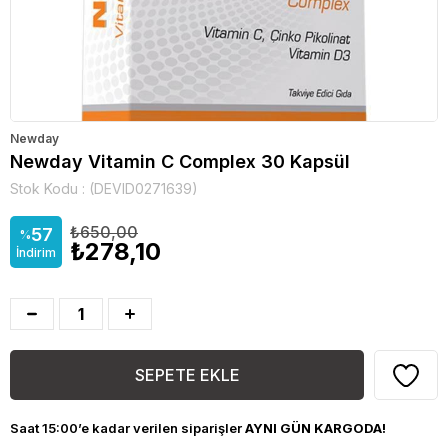
Newday
Newday Vitamin C Complex 30 Kapsül
Stok Kodu
(DEVID0271639)
₺650,00
57
%
₺278,10
İndirim
Saat 15:00’e kadar verilen siparişler
AYNI GÜN KARGODA!