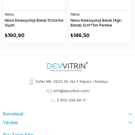
Nimo
Nimo
Nimo Kinesiyoloji Bandı 5Cmx5m
Nimo Kinesiyoloji Bandı (Ağrı
Siyah
Bandı) 5cm*5m Pembe
₺190,90
₺146,50
Zafer Mh. 2622 Sk. No:7 Kepez / Antalya
info@devvitrin.com
/
0 850 396 96 17
Kurumsal
Yardım
Bizi Takip Edin