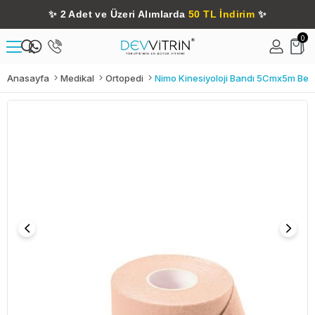
✨
2 Adet ve Üzeri Alımlarda
50 TL İndirim
✨
0
Anasayfa
Medikal
Ortopedi
Nimo Kinesiyoloji Bandı 5Cmx5m Bej