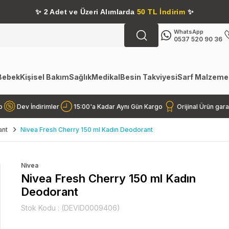
✨
2 Adet ve Üzeri Alımlarda
50 TL İndirim
✨
WhatsApp
0537 520 90 36
Bebek
Kişisel Bakım
Sağlık
Medikal
Besin Takviyesi
Sarf Malzemel
o
Dev İndirimler
15:00'a Kadar Aynı Gün Kargo
Orijinal Ürün gara
ant
Nivea Fresh Cherry 150 ml Kadın Deodorant
Nivea
Nivea Fresh Cherry 150 ml Kadın
Deodorant
Stok Kodu
(DEVID0009406)