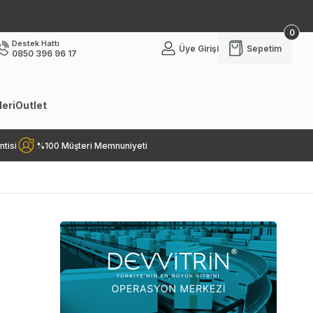
0
Destek Hattı
Üye Girişi
Sepetim
0850 396 96 17
eri
Outlet
ntisi
%100 Müşteri Memnuniyeti