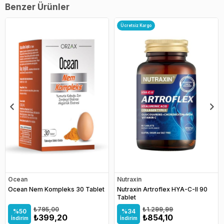
Benzer Ürünler
Ücretsiz Kargo
Ocean
Nutraxin
Ocean Nem Kompleks 30 Tablet
Nutraxin Artroflex HYA-C-II 90
Tablet
₺795,00
₺1.299,99
%50
%34
₺399,20
₺854,10
İndirim
İndirim