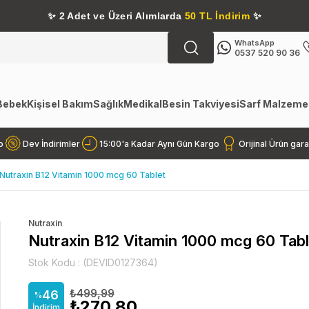
✨
2 Adet ve Üzeri Alımlarda
50 TL İndirim
✨
WhatsApp
0537 520 90 36
Bebek
Kişisel Bakım
Sağlık
Medikal
Besin Takviyesi
Sarf Malzemel
o
Dev İndirimler
15:00'a Kadar Aynı Gün Kargo
Orijinal Ürün gara
Nutraxin B12 Vitamin 1000 mcg 60 Tablet
Nutraxin
Nutraxin B12 Vitamin 1000 mcg 60 Tabl
Stok Kodu
(DEVID0127364)
₺499,99
46
%
₺270,80
İndirim