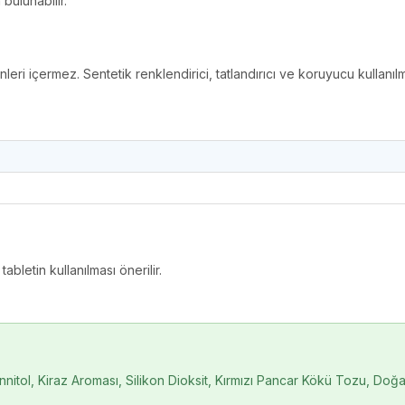
bulunabilir.
nleri içermez. Sentetik renklendirici, tatlandırıcı ve koruyucu kullanılm
tabletin kullanılması önerilir.
itol, Kiraz Aroması, Silikon Dioksit, Kırmızı Pancar Kökü Tozu, Doğal Bi