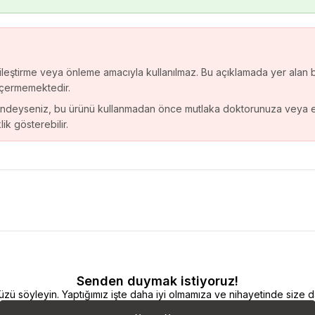
 iyileştirme veya önleme amacıyla kullanılmaz. Bu açıklamada yer alan b
içermemektedir.
ndeyseniz, bu ürünü kullanmadan önce mutlaka doktorunuza veya ecza
k gösterebilir.
Senden duymak istiyoruz!
 söyleyin. Yaptığımız işte daha iyi olmamıza ve nihayetinde size da