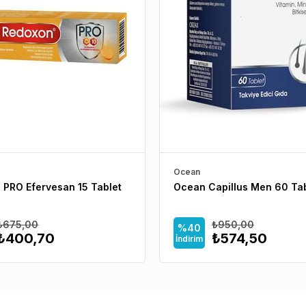
Ocean
 PRO Efervesan 15 Tablet
Ocean Capillus Men 60 Tab
₺675,00
₺950,00
%40
₺400,70
₺574,50
İndirim