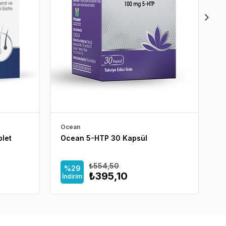
Ocean
Ne
let
Ocean 5-HTP 30 Kapsül
N
₺554,50
%29
₺395,10
İndirim
İ