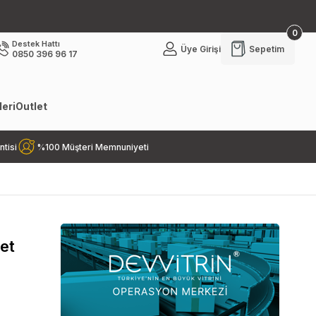
0
Destek Hattı
Üye Girişi
Sepetim
0850 396 96 17
eri
Outlet
ntisi
%100 Müşteri Memnuniyeti
et