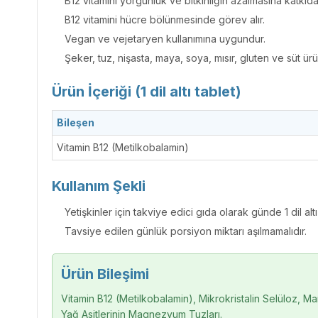
B12 vitamini yorgunluk ve bitkinliğin azalmasına katkıda 
B12 vitamini hücre bölünmesinde görev alır.
Vegan ve vejetaryen kullanımına uygundur.
Şeker, tuz, nişasta, maya, soya, mısır, gluten ve süt ürü
Ürün İçeriği (1 dil altı tablet)
Bileşen
Vitamin B12 (Metilkobalamin)
Kullanım Şekli
Yetişkinler için takviye edici gıda olarak günde 1 dil altı 
Tavsiye edilen günlük porsiyon miktarı aşılmamalıdır.
Ürün Bileşimi
Vitamin B12 (Metilkobalamin), Mikrokristalin Selüloz, Mann
Yağ Asitlerinin Magnezyum Tuzları.