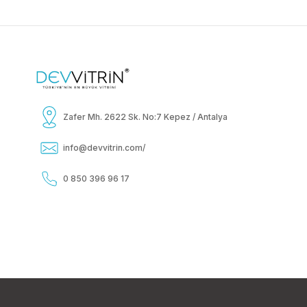
Zafer Mh. 2622 Sk. No:7 Kepez / Antalya
info@devvitrin.com
/
0 850 396 96 17