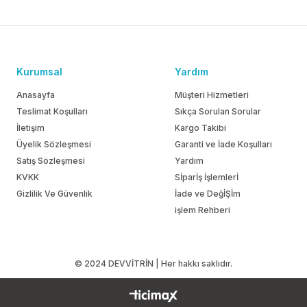
Kurumsal
Yardım
Anasayfa
Müşteri Hizmetleri
Teslimat Koşulları
Sıkça Sorulan Sorular
İletişim
Kargo Takibi
Üyelik Sözleşmesi
Garanti ve İade Koşulları
Satış Sözleşmesi
Yardım
KVKK
Sİparİş İşlemlerİ
Gizlilik Ve Güvenlik
İade ve DeğİŞİm
işlem Rehberi
© 2024 DEVVİTRİN | Her hakkı saklıdır.