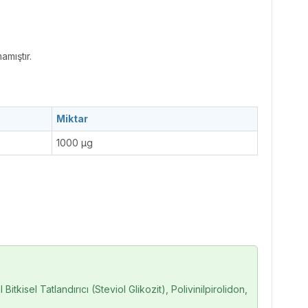
amıştır.
Miktar
1000 µg
tkisel Tatlandırıcı (Steviol Glikozit), Polivinilpirolidon,