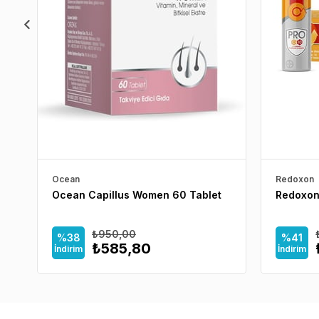
Ocean
Redoxon
Ocean Capillus Women 60 Tablet
Redoxon
₺950,00
%38
%41
₺585,80
İndirim
İndirim