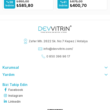
₺950,00
₺675,00
%38
%41
₺585,80
₺400,70
İndirim
İndirim
Zafer Mh. 2622 Sk. No:7 Kepez / Antalya
info@devvitrin.com
/
0 850 396 96 17
Kurumsal
Yardım
Bizi Takip Edin
Facebook
Instagram
Linkedin