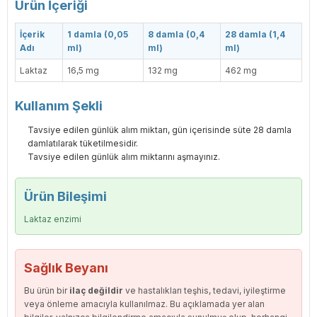
Ürün İçeriği
İçerik
1 damla (0,05
8 damla (0,4
28 damla (1,4
Adı
ml)
ml)
ml)
Laktaz
16,5 mg
132 mg
462 mg
Kullanım Şekli
Tavsiye edilen günlük alım miktarı, gün içerisinde süte 28 damla
damlatılarak tüketilmesidir.
Tavsiye edilen günlük alım miktarını aşmayınız.
Ürün Bileşimi
Laktaz enzimi
Sağlık Beyanı
Bu ürün bir
ilaç değildir
ve hastalıkları teşhis, tedavi, iyileştirme
veya önleme amacıyla kullanılmaz. Bu açıklamada yer alan