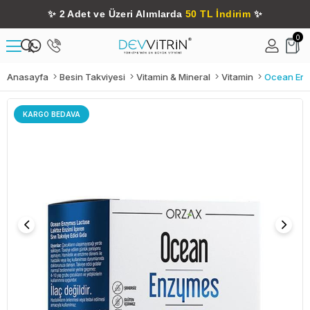
✨
2 Adet ve Üzeri Alımlarda
50 TL İndirim
✨
0
Anasayfa
Besin Takviyesi
Vitamin & Mineral
Vitamin
Ocean Enz
KARGO BEDAVA