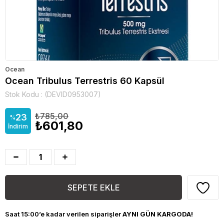
Ocean
Ocean Tribulus Terrestris 60 Kapsül
Stok Kodu
(DEVID0953007)
₺785,00
23
%
₺601,80
İndirim
Saat 15:00’e kadar verilen siparişler
AYNI GÜN KARGODA!