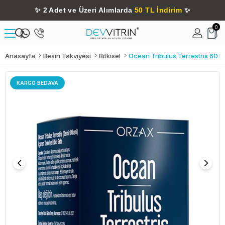
✨
2 Adet ve Üzeri Alımlarda
50 TL İndirim
✨
0
Anasayfa
Besin Takviyesi
Bitkisel
Ocean Tribulus Terrestris 60 K
KARGO BEDAVA