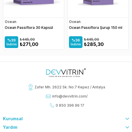
Ocean
Ocean
Ocean Passiflora 30 Kapsül
Ocean Passiflora Şurup 150 ml
₺445,00
₺445,00
%39
%36
₺271,00
₺285,30
İndirim
İndirim
Zafer Mh. 2622 Sk. No:7 Kepez / Antalya
info@devvitrin.com
/
0 850 396 96 17
Kurumsal
Yardım