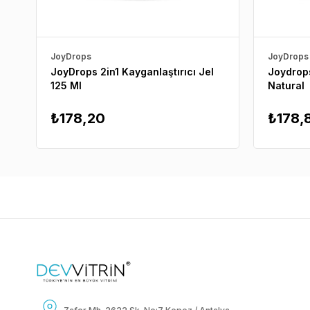
JoyDrops
JoyDrops
JoyDrops 2in1 Kayganlaştırıcı Jel
Joydrops
125 Ml
Natural
₺178,20
₺178,