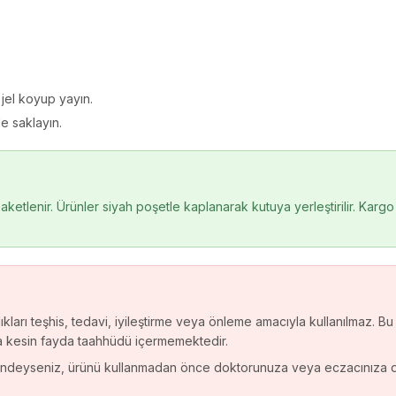
 jel koyup yayın.
e saklayın.
ketlenir. Ürünler siyah poşetle kaplanarak kutuya yerleştirilir. Kargo pa
kları teşhis, tedavi, iyileştirme veya önleme amacıyla kullanılmaz. Bu
a kesin fayda taahhüdü içermemektedir.
indeyseniz, ürünü kullanmadan önce doktorunuza veya eczacınıza dan