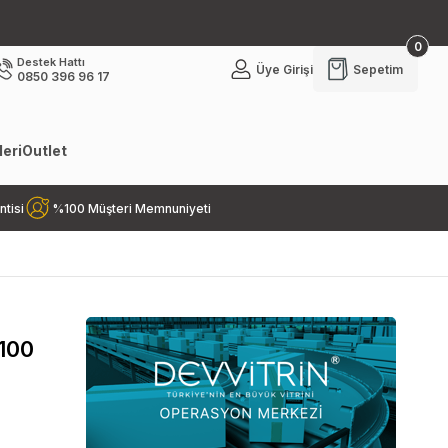
0
Destek Hattı
Üye Girişi
Sepetim
0850 396 96 17
eri
Outlet
ntisi
%100 Müşteri Memnuniyeti
 100