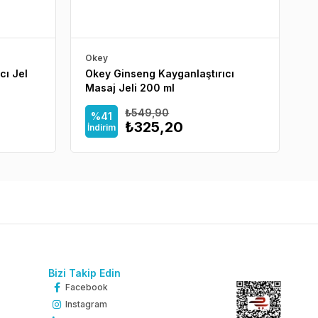
Okey
O
cı Jel
Okey Ginseng Kayganlaştırıcı
O
Masaj Jeli 200 ml
J
₺549,90
%41
₺325,20
İndirim
İ
Bizi Takip Edin
Facebook
Instagram