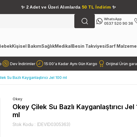
✨
2 Adet ve Üzeri Alımlarda
50 TL İndirim
✨
WhatsApp
0537 520 90 36
Bebek
Kişisel Bakım
Sağlık
Medikal
Besin Takviyesi
Sarf Malzemel
o
Dev İndirimler
15:00'a Kadar Aynı Gün Kargo
Orijinal Ürün gara
lek Su Bazlı Kayganlaştırıcı Jel 100 ml
Okey
Okey Çilek Su Bazlı Kayganlaştırıcı Jel
ml
Stok Kodu
(DEVID0305363)