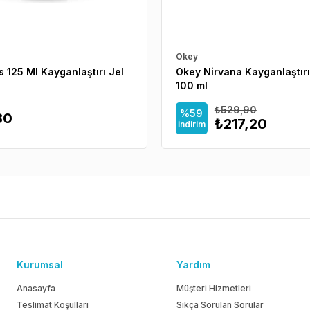
Okey
 125 Ml Kayganlaştırı Jel
Okey Nirvana Kayganlaştırı
100 ml
₺529,90
%59
80
₺217,20
İndirim
Kurumsal
Yardım
Anasayfa
Müşteri Hizmetleri
Teslimat Koşulları
Sıkça Sorulan Sorular