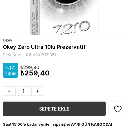
Okey
Okey Zero Ultra 10lu Prezervatif
Stok Kodu
(DEVID0613138)
₺299,90
14
%
₺259,40
İndirim
Saat 15:00’e kadar verilen siparişler
AYNI GÜN KARGODA!