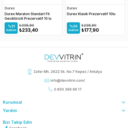
Durex
Durex
Durex Maraton Standart Fit
Durex Klasik Prezervatif 10lu
Geciktiricili Prezervatif 10 lu
₺339,90
₺239,90
%31
%26
₺233,40
₺177,90
İndirim
İndirim
Zafer Mh. 2622 Sk. No:7 Kepez / Antalya
info@devvitrin.com
/
0 850 396 96 17
Kurumsal
Yardım
Bizi Takip Edin