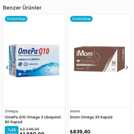
Benzer Ürünler
Ücretsiz Kargo
Ücretsiz Kargo
Omepa
imom
OmePa Q10 Omega 3 Ubiquinol
İmom Omega 30 Kapsül
90 Kapsül
₺2.249,00
%25
₺839,40
₺1.680,90