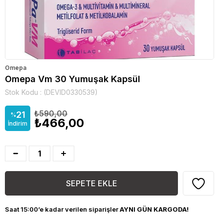
Omepa
Omepa Vm 30 Yumuşak Kapsül
Stok Kodu
(DEVID0330539)
₺590,00
21
%
₺466,00
İndirim
Saat 15:00’e kadar verilen siparişler
AYNI GÜN KARGODA!