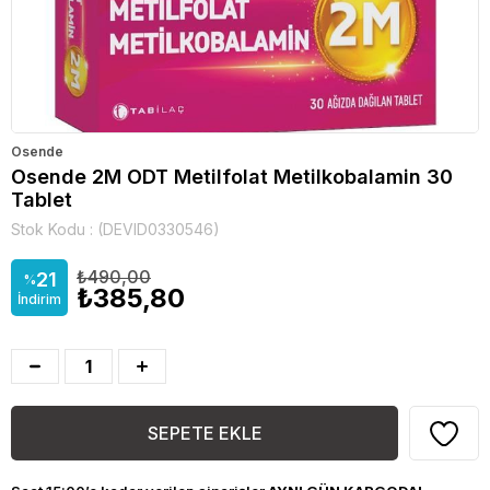
Osende
Osende 2M ODT Metilfolat Metilkobalamin 30
Tablet
Stok Kodu
(DEVID0330546)
₺490,00
21
%
₺385,80
İndirim