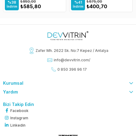
₺950,00
₺675,00
%38
%41
₺585,80
₺400,70
İndirim
İndirim
Zafer Mh. 2622 Sk. No:7 Kepez / Antalya
info@devvitrin.com
/
0 850 396 96 17
Kurumsal
Yardım
Bizi Takip Edin
Facebook
Instagram
Linkedin