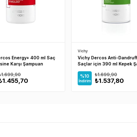
Vichy
ercos Energy+ 400 ml Saç
Vichy Dercos Anti-Dandruf
sine Karşı Şampuan
Saçlar için 390 ml Kepek 
₺1.699,90
₺1.699,90
%10
₺1.455,70
₺1.537,80
İndirim