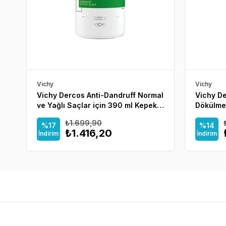
Vichy
Vichy
Vichy Dercos Anti-Dandruff Normal
Vichy D
ve Yağlı Saçlar için 390 ml Kepek
Dökülme
Şampuanı
₺1.699,90
%17
%14
₺1.416,20
İndirim
İndirim