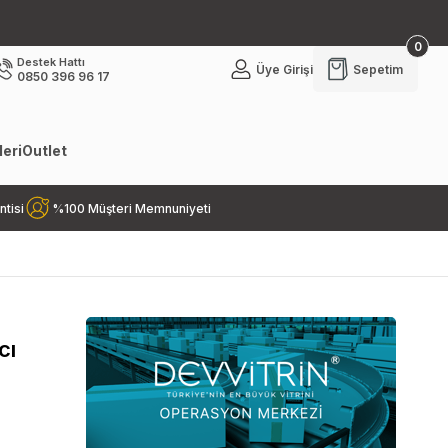
0
Destek Hattı
Üye Girişi
Sepetim
0850 396 96 17
eri
Outlet
ntisi
%100 Müşteri Memnuniyeti
cı