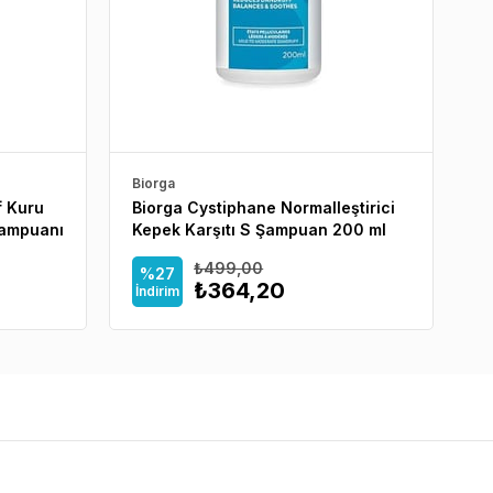
Biorga
Bi
f Kuru
Biorga Cystiphane Normalleştirici
B
Şampuanı
Kepek Karşıtı S Şampuan 200 ml
D
m
₺499,00
%27
₺364,20
İndirim
İ