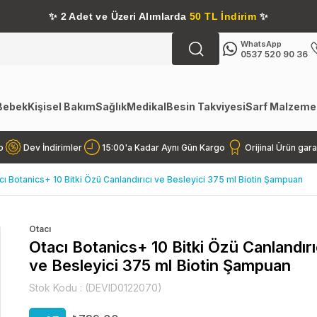
✨
2 Adet ve Üzeri Alımlarda
50 TL İndirim
✨
WhatsApp
0537 520 90 36
Bebek
Kişisel Bakım
Sağlık
Medikal
Besin Takviyesi
Sarf Malzemel
o
Dev İndirimler
15:00'a Kadar Aynı Gün Kargo
Orijinal Ürün gara
cı Botanics+ 10 Bitki Özü Canlandırıcı ve Besleyici 375 ml Biotin Şampuan
Otacı
Otacı Botanics+ 10 Bitki Özü Canlandırı
ve Besleyici 375 ml Biotin Şampuan
Stok Kodu
(DEVID0122070)