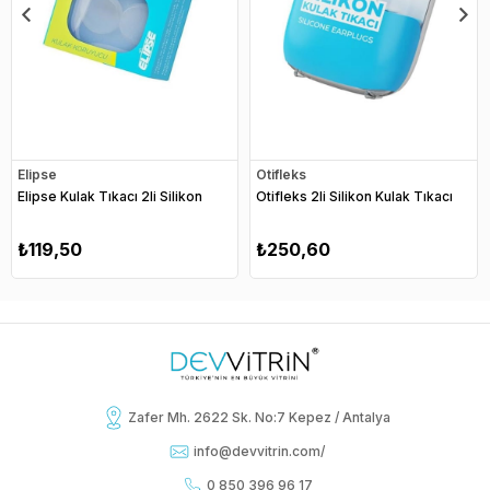
Elipse
Otifleks
Elipse Kulak Tıkacı 2li Silikon
Otifleks 2li Silikon Kulak Tıkacı
₺119,50
₺250,60
Zafer Mh. 2622 Sk. No:7 Kepez / Antalya
info@devvitrin.com
/
0 850 396 96 17