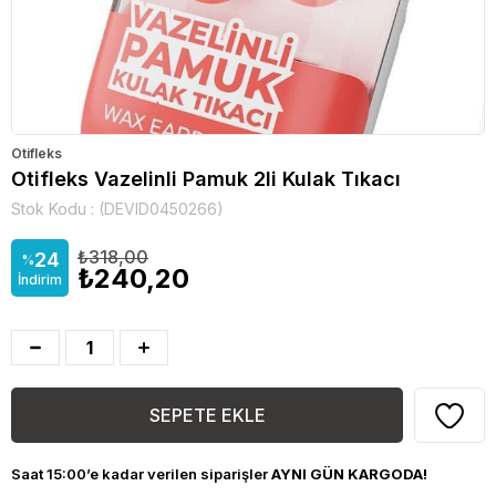
Otifleks
Otifleks Vazelinli Pamuk 2li Kulak Tıkacı
Stok Kodu
(DEVID0450266)
₺318,00
24
%
₺240,20
İndirim
Saat 15:00’e kadar verilen siparişler
AYNI GÜN KARGODA!