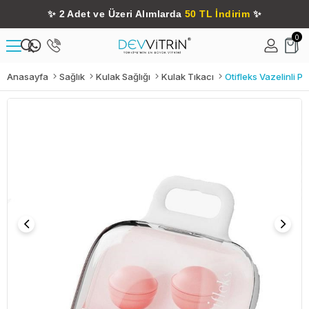
✨
2 Adet ve Üzeri Alımlarda
50 TL İndirim
✨
0
Anasayfa
Sağlık
Kulak Sağlığı
Kulak Tıkacı
Otifleks Vazelinli P