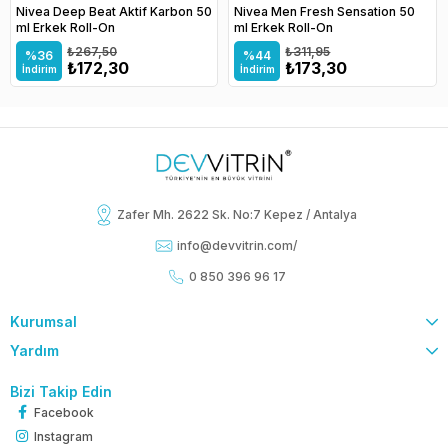
Nivea Deep Beat Aktif Karbon 50
Nivea Men Fresh Sensation 50
ml Erkek Roll-On
ml Erkek Roll-On
₺267,50
₺311,95
%36
%44
₺172,30
₺173,30
İndirim
İndirim
Zafer Mh. 2622 Sk. No:7 Kepez / Antalya
info@devvitrin.com
/
0 850 396 96 17
Kurumsal
Yardım
Bizi Takip Edin
Facebook
Instagram