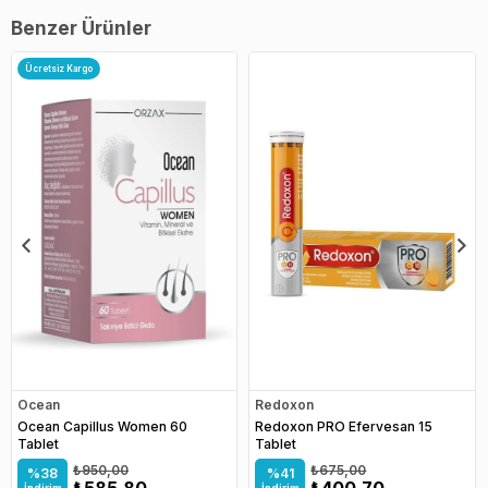
Benzer Ürünler
Ücretsiz Kargo
Ocean
Redoxon
Ocean Capillus Women 60
Redoxon PRO Efervesan 15
Tablet
Tablet
₺950,00
₺675,00
%38
%41
₺585,80
₺400,70