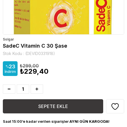
Solgar
SadeC Vitamin C 30 Şase
Stok Kodu
(DEVID0331918)
₺299,00
23
%
₺229,40
İndirim
Saat 15:00’e kadar verilen siparişler
AYNI GÜN KARGODA!