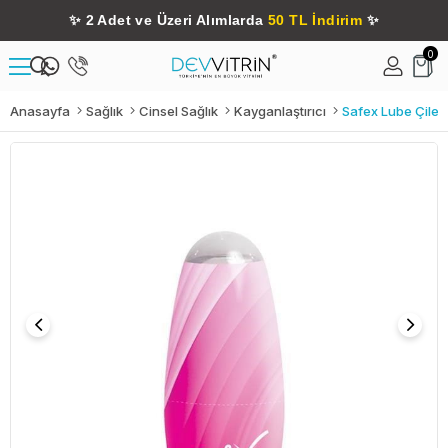
✨
2 Adet ve Üzeri Alımlarda
50 TL İndirim
✨
0
Anasayfa
Sağlık
Cinsel Sağlık
Kayganlaştırıcı
Safex Lube Çilek 