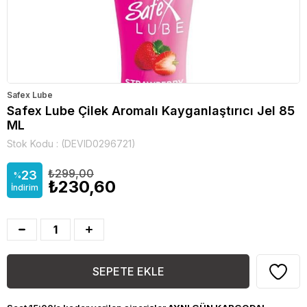
Safex Lube
Safex Lube Çilek Aromalı Kayganlaştırıcı Jel 85
ML
Stok Kodu
(DEVID0296721)
₺299,00
23
%
₺230,60
İndirim