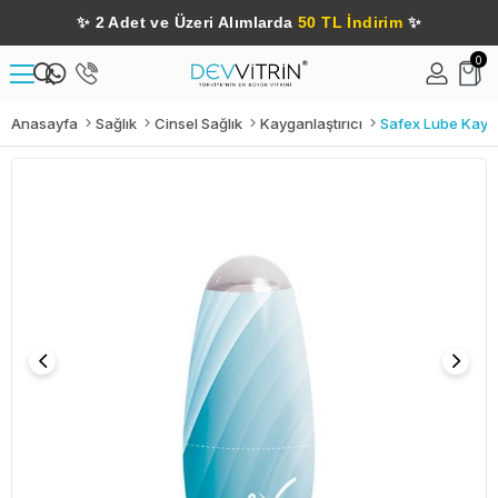
✨
2 Adet ve Üzeri Alımlarda
50 TL İndirim
✨
0
Anasayfa
Sağlık
Cinsel Sağlık
Kayganlaştırıcı
Safex Lube Kayga