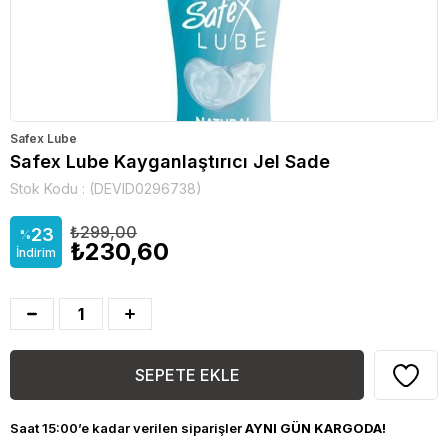
Safex Lube
Safex Lube Kayganlaştırıcı Jel Sade
Stok Kodu
(DEVID0296738)
₺299,00
23
%
₺230,60
İndirim
Saat 15:00’e kadar verilen siparişler
AYNI GÜN KARGODA!