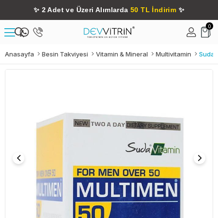
✨
2 Adet ve Üzeri Alımlarda
50 TL İndirim
✨
0
Anasayfa
Besin Takviyesi
Vitamin & Mineral
Multivitamin
Suda 