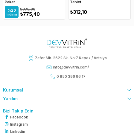
Paket
Tablet
₺975,00
%20
₺312,10
₺775,40
İndirim
Zafer Mh. 2622 Sk. No:7 Kepez / Antalya
info@devvitrin.com
/
0 850 396 96 17
Kurumsal
Yardım
Bizi Takip Edin
Facebook
Instagram
Linkedin