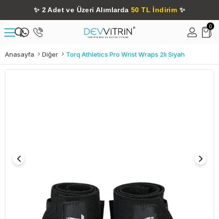
✨
2 Adet ve Üzeri Alımlarda
50 TL İndirim
✨
0
Anasayfa
Diğer
Torq Athletics Pro Wrist Wraps 2li Siyah