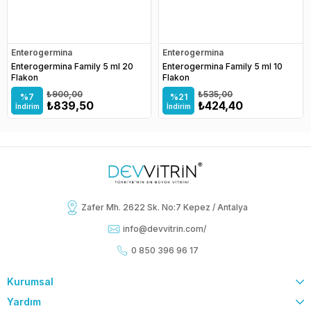
Enterogermina
Enterogermina
Enterogermina Family 5 ml 20
Enterogermina Family 5 ml 10
Flakon
Flakon
₺900,00
₺535,00
%7
%21
₺839,50
₺424,40
İndirim
İndirim
Zafer Mh. 2622 Sk. No:7 Kepez / Antalya
info@devvitrin.com
/
0 850 396 96 17
Kurumsal
Yardım