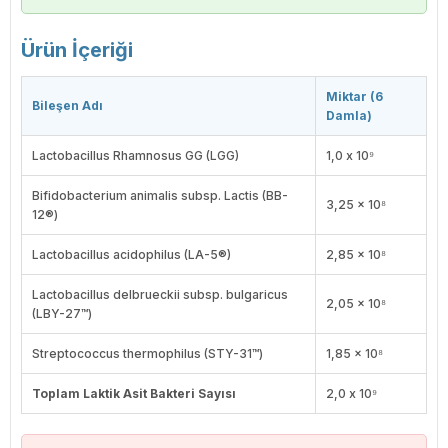
Ürün İçeriği
Miktar (6
Bileşen Adı
Damla)
Lactobacillus Rhamnosus GG (LGG)
1,0 x 10⁹
Bifidobacterium animalis subsp. Lactis (BB-
3,25 x 10⁸
12®)
Lactobacillus acidophilus (LA-5®)
2,85 x 10⁸
Lactobacillus delbrueckii subsp. bulgaricus
2,05 x 10⁸
(LBY-27™)
Streptococcus thermophilus (STY-31™)
1,85 x 10⁸
Toplam Laktik Asit Bakteri Sayısı
2,0 x 10⁹