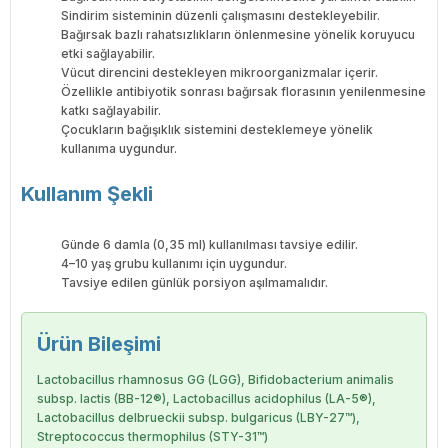
Sindirim sisteminin düzenli çalışmasını destekleyebilir.
Bağırsak bazlı rahatsızlıkların önlenmesine yönelik koruyucu
etki sağlayabilir.
Vücut direncini destekleyen mikroorganizmalar içerir.
Özellikle antibiyotik sonrası bağırsak florasının yenilenmesine
katkı sağlayabilir.
Çocukların bağışıklık sistemini desteklemeye yönelik
kullanıma uygundur.
Kullanım Şekli
Günde 6 damla (0,35 ml) kullanılması tavsiye edilir.
4–10 yaş grubu kullanımı için uygundur.
Tavsiye edilen günlük porsiyon aşılmamalıdır.
Ürün Bileşimi
Lactobacillus rhamnosus GG (LGG), Bifidobacterium animalis
subsp. lactis (BB-12®), Lactobacillus acidophilus (LA-5®),
Lactobacillus delbrueckii subsp. bulgaricus (LBY-27™),
Streptococcus thermophilus (STY-31™)