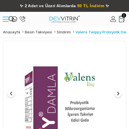
✨
2 Adet ve Üzeri Alımlarda
50 TL İndirim
✨
0
Anasayfa
Besin Takviyesi
Sindirim
Valens Twippy Probiyotik Daml