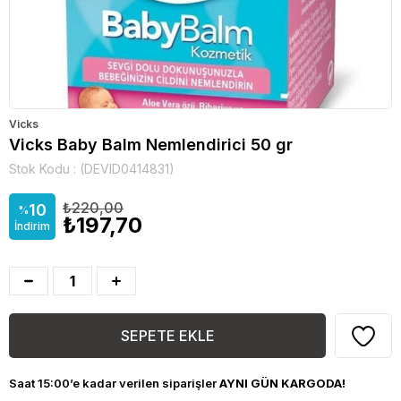
Vicks
Vicks Baby Balm Nemlendirici 50 gr
Stok Kodu
(DEVID0414831)
₺220,00
10
%
₺197,70
İndirim
Saat 15:00’e kadar verilen siparişler
AYNI GÜN KARGODA!