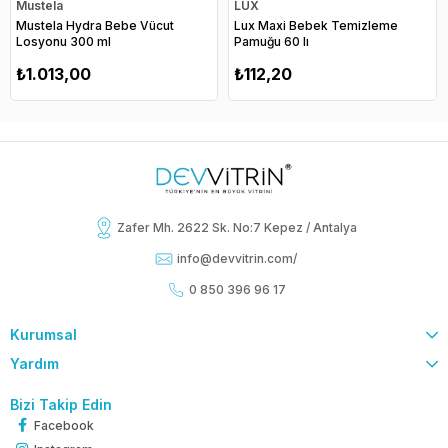
Mustela
LUX
Mustela Hydra Bebe Vücut
Lux Maxi Bebek Temizleme
Losyonu 300 ml
Pamuğu 60 lı
₺1.013,00
₺112,20
Zafer Mh. 2622 Sk. No:7 Kepez / Antalya
info@devvitrin.com
/
0 850 396 96 17
Kurumsal
Yardım
Bizi Takip Edin
Facebook