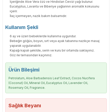
İçeriğinde Aloe Vera özü ve Hindistan Cevizi yağı bulunur.
Eucalyptus, Lavanta ve Biberiye yağlarının aromatik kokusunu
içerir.
İlaç içermeyen, nazik bakım balsamıdır.
Kullanım Şekli
6 ay ve üzeri bebeklerde kullanıma uygundur.
Bebeğin göğüs, boyun, sırt veya ayak tabanına nazikçe masaj
yaparak uygulanabilir.
Kapağı kapalı şekilde, serin ve kuru bir ortamda saklayınız.
Göz ile temasından kaçınınız.
Ürün Bileşimi
Petrolatum, Aloe Barbadensis Leaf Extract, Cocos Nucifera
(Coconut) Oil, Mineral Oil, Eucalyptus Oil, Lavender Oil,
Rosemary Oil, Fragrance.
Sağlık Beyanı